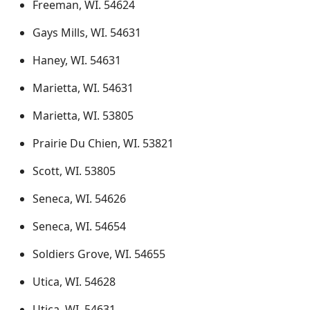
Freeman, WI. 54624
Gays Mills, WI. 54631
Haney, WI. 54631
Marietta, WI. 54631
Marietta, WI. 53805
Prairie Du Chien, WI. 53821
Scott, WI. 53805
Seneca, WI. 54626
Seneca, WI. 54654
Soldiers Grove, WI. 54655
Utica, WI. 54628
Utica, WI. 54631